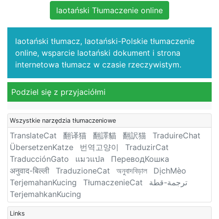
laotański Tłumaczenie online
laotański tłumacz, laotański-Polskie tłumaczenie
online, wsparcie laotański dokument i strona
internetowa tłumacz w czasie rzeczywistym.
Podziel się z przyjaciółmi
Wszystkie narzędzia tłumaczeniowe
TranslateCat
翻译猫
翻譯貓
翻訳猫
TraduireChat
ÜbersetzenKatze
번역고양이
TraduzirCat
TraducciónGato
แมวแปล
ПереводКошка
अनुवाद-बिल्ली
TraduzioneCat
অনুবাদবিড়াল
DịchMèo
TerjemahanKucing
TłumaczenieCat
ترجمة-قطة
TerjemahkanKucing
Links