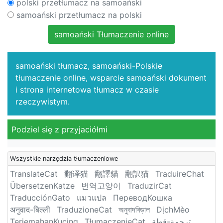
polski przetłumacz na samoański
samoański przetłumacz na polski
samoański Tłumaczenie online
samoański tłumacz, samoański-Polskie
tłumaczenie online, wsparcie samoański dokument
i strona internetowa tłumacz w czasie
rzeczywistym.
Podziel się z przyjaciółmi
Wszystkie narzędzia tłumaczeniowe
TranslateCat
翻译猫
翻譯貓
翻訳猫
TraduireChat
ÜbersetzenKatze
번역고양이
TraduzirCat
TraducciónGato
แมวแปล
ПереводКошка
अनुवाद-बिल्ली
TraduzioneCat
অনুবাদবিড়াল
DịchMèo
TerjemahanKucing
TłumaczenieCat
ترجمة-قطة